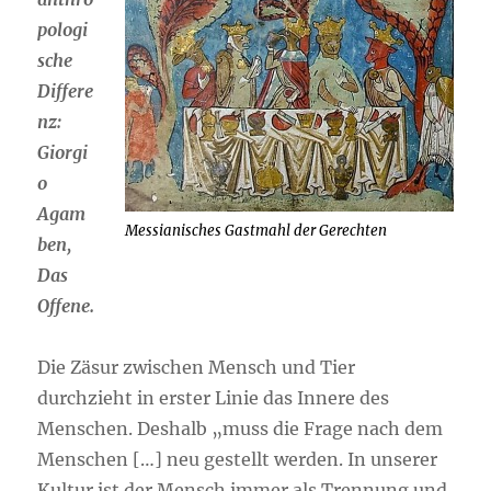
pologi
sche
Differe
nz:
Giorgi
o
Agam
Messianisches Gastmahl der Gerechten
ben,
Das
Offene.
Die Zäsur zwischen Mensch und Tier
durchzieht in erster Linie das Innere des
Menschen. Deshalb „muss die Frage nach dem
Menschen […] neu gestellt werden. In unserer
Kultur ist der Mensch immer als Trennung und