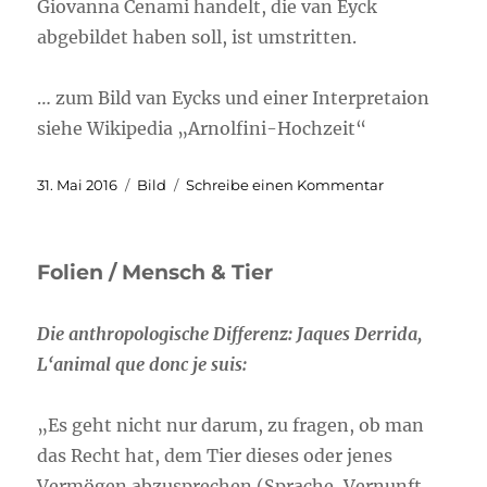
Giovanna Cenami handelt, die van Eyck
abgebildet haben soll, ist umstritten.
… zum Bild van Eycks und einer Interpretaion
siehe Wikipedia „Arnolfini-Hochzeit“
Veröffentlicht
Format
zu
31. Mai 2016
Bild
Schreibe einen Kommentar
am
Gabriel
Ruget,
FILM
Folien / Mensch & Tier
&
ANIMATION:
Arnolfini
Die anthropologische Differenz: Jaques Derrida,
appassionato
L‘animal que donc je suis:
„Es geht nicht nur darum, zu fragen, ob man
das Recht hat, dem Tier dieses oder jenes
Vermögen abzusprechen (Sprache, Vernunft,