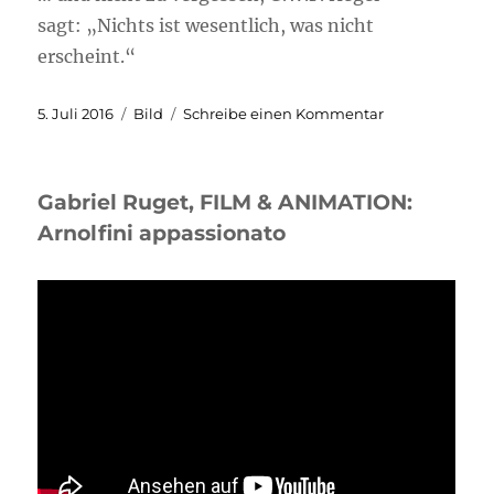
sagt: „Nichts ist wesentlich, was nicht
erscheint.“
Veröffentlicht
Format
zu
5. Juli 2016
Bild
Schreibe einen Kommentar
am
Das
Todaustragen
Gabriel Ruget, FILM & ANIMATION:
Arnolfini appassionato