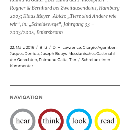
Rogner & Bernhard bei Zweitausendeins, Hamburg
2003; Klaus Meyer-Abich: „Tiere sind Andere wie
wir“, in: „Scheidewege“, Jahrgang 33 –
2003/2004, Baiersbronn
Veröffentlicht
Format
Schlagwörter
22. März 2016
Bild
D. H. Lawrence
,
Giorgio Agamben
,
am
Jaques Derrida
,
Joseph Beuys
,
Messianisches Gastmahl
der Gerechten
,
Raimond Gaita
,
Tier
Schreibe einen
zu
Kommentar
Folien
/
Mensch
&
Tier
NAVIGATION