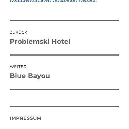
Kommentardaten verarbeitet werden.
Beitragsnavigation
ZURÜCK
Problemski Hotel
Vorheriger
Beitrag:
WEITER
Blue Bayou
Nächster
Beitrag:
IMPRESSUM