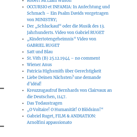
Robert McLiam Wilson
OCCURSIO et INFAMIA: In Anfechtung und
Schmach – Ein Psalm Davids vorgetragen
von MINISTRY;
Der „Schluckauf“ oder die Musik des 13.
Jahrhunderts. Video von Gabriel RUGET
„Kindertotengeheimnis“ Video von
GABRIEL RUGET
Satt und Blau
St. Vith (B) 25.12.1944 – no comment
Wiener Anus
Patricia Highsmith über Gerechtigkeit
Liebe Deinen Nächsten? une demande
d’idéal!
Kreuzzugaufruf Bernhards von Clairvaux an
die Deutschen, 1147.
Das Todaustragen
„O Voltaire! O Humanität! O Blödsinn!“
Gabriel Ruget, FILM & ANIMATION:
Arnolfini appassionato