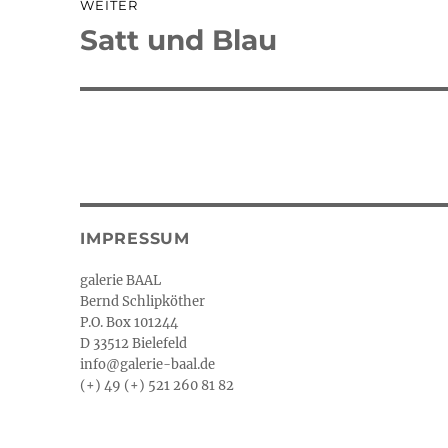
WEITER
Satt und Blau
Nächster
Beitrag:
IMPRESSUM
galerie BAAL
Bernd Schlipköther
P.O. Box 101244
D 33512 Bielefeld
info@galerie-baal.de
(+) 49 (+) 521 260 81 82