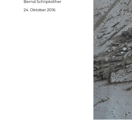
Autor
Bernd Schlipköther
Veröffentlicht
24. Oktober 2016
am