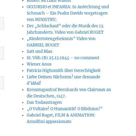
Robert McLiam Wilson
OCCURSIO et INFAMIA: In Anfechtung und
Schmach – Ein Psalm Davids vorgetragen
von MINISTRY;
Der „Schluckauf“ oder die Musik des 13.
Jahrhunderts. Video von Gabriel RUGET
„Kindertotengeheimnis“ Video von
GABRIEL RUGET
Satt und Blau
St. Vith (B) 25.12.1944 – no comment
Wiener Anus
Patricia Highsmith über Gerechtigkeit
Liebe Deinen Nächsten? une demande
d’idéal!
Kreuzzugaufruf Bernhards von Clairvaux an
die Deutschen, 1147.
Das Todaustragen
„O Voltaire! O Humanität! O Blödsinn!“
Gabriel Ruget, FILM & ANIMATION:
Arnolfini appassionato