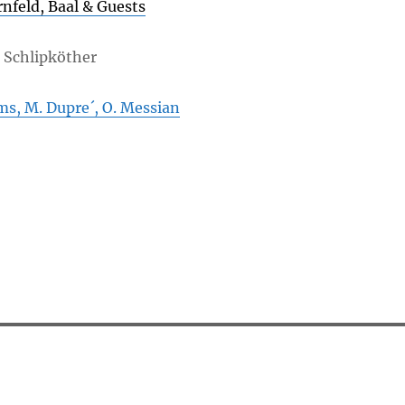
rnfeld, Baal & Guests
d Schlipköther
hms, M. Dupre´, O. Messian