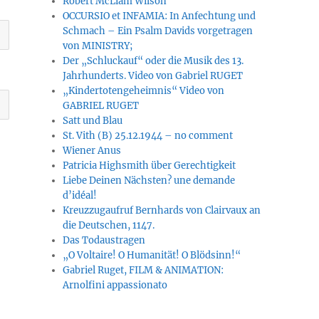
Robert McLiam Wilson
OCCURSIO et INFAMIA: In Anfechtung und
Schmach – Ein Psalm Davids vorgetragen
von MINISTRY;
Der „Schluckauf“ oder die Musik des 13.
Jahrhunderts. Video von Gabriel RUGET
„Kindertotengeheimnis“ Video von
GABRIEL RUGET
Satt und Blau
St. Vith (B) 25.12.1944 – no comment
Wiener Anus
Patricia Highsmith über Gerechtigkeit
Liebe Deinen Nächsten? une demande
d’idéal!
Kreuzzugaufruf Bernhards von Clairvaux an
die Deutschen, 1147.
Das Todaustragen
„O Voltaire! O Humanität! O Blödsinn!“
Gabriel Ruget, FILM & ANIMATION:
Arnolfini appassionato