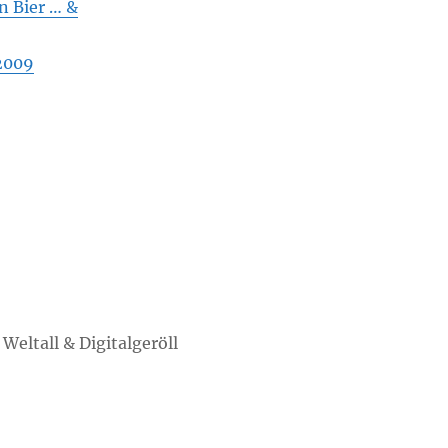
n Bier … &
 2009
eltall & Digitalgeröll