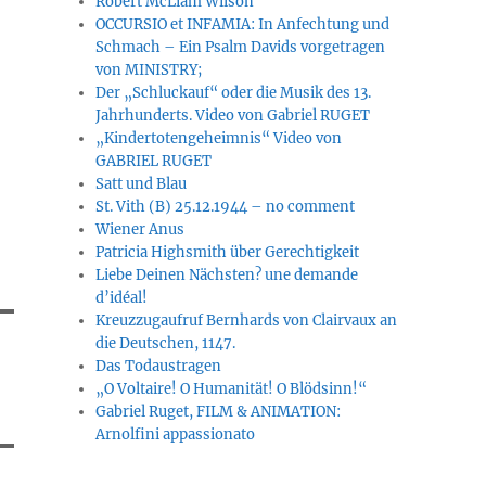
Robert McLiam Wilson
OCCURSIO et INFAMIA: In Anfechtung und
Schmach – Ein Psalm Davids vorgetragen
von MINISTRY;
Der „Schluckauf“ oder die Musik des 13.
Jahrhunderts. Video von Gabriel RUGET
„Kindertotengeheimnis“ Video von
GABRIEL RUGET
Satt und Blau
St. Vith (B) 25.12.1944 – no comment
Wiener Anus
Patricia Highsmith über Gerechtigkeit
Liebe Deinen Nächsten? une demande
d’idéal!
Kreuzzugaufruf Bernhards von Clairvaux an
die Deutschen, 1147.
Das Todaustragen
„O Voltaire! O Humanität! O Blödsinn!“
Gabriel Ruget, FILM & ANIMATION:
Arnolfini appassionato