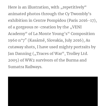
Here is an illustration, with „repetitively“
animated photos through the Cy Twombly’s
exhibition in Centre Pompidou (Paris 2016-17),
of a gorgeous re-creation by the „VENI
Academy“ of La Monte Young’s“ Composition
1960 n°7″ (Kasárně, Slovakia, July 2016), As
cutaway shots, I have used mighty portraits by
Jan Danning („Traces of War“, Trolley Ltd.
2005) of WW2 survivors of the Burma and
Sumatra Railways.