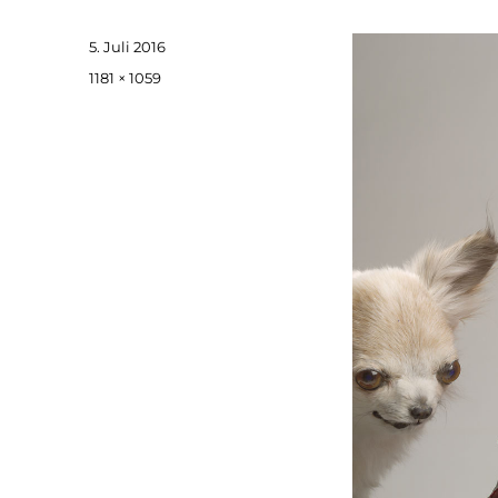
Veröffentlicht
5. Juli 2016
am
Originalgröße
1181 × 1059