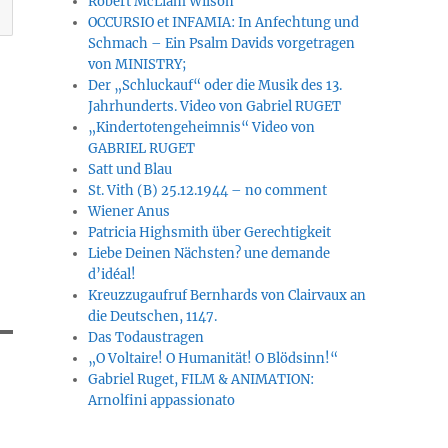
Robert McLiam Wilson
OCCURSIO et INFAMIA: In Anfechtung und
Schmach – Ein Psalm Davids vorgetragen
von MINISTRY;
Der „Schluckauf“ oder die Musik des 13.
Jahrhunderts. Video von Gabriel RUGET
„Kindertotengeheimnis“ Video von
GABRIEL RUGET
Satt und Blau
St. Vith (B) 25.12.1944 – no comment
Wiener Anus
Patricia Highsmith über Gerechtigkeit
Liebe Deinen Nächsten? une demande
d’idéal!
Kreuzzugaufruf Bernhards von Clairvaux an
die Deutschen, 1147.
Das Todaustragen
„O Voltaire! O Humanität! O Blödsinn!“
Gabriel Ruget, FILM & ANIMATION:
Arnolfini appassionato