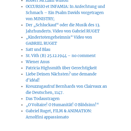
Robert McLiam Wilson
OCCURSIO et INFAMIA: In Anfechtung und
Schmach – Ein Psalm Davids vorgetragen
von MINISTRY;
Der „Schluckauf“ oder die Musik des 13.
Jahrhunderts. Video von Gabriel RUGET
„Kindertotengeheimnis“ Video von
GABRIEL RUGET
Satt und Blau
St. Vith (B) 25.12.1944 – no comment
Wiener Anus
Patricia Highsmith über Gerechtigkeit
Liebe Deinen Nächsten? une demande
d’idéal!
Kreuzzugaufruf Bernhards von Clairvaux an
die Deutschen, 1147.
Das Todaustragen
„O Voltaire! O Humanität! O Blödsinn!“
Gabriel Ruget, FILM & ANIMATION:
Arnolfini appassionato