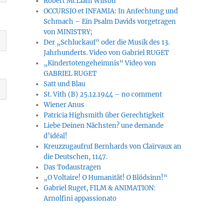
Robert McLiam Wilson
OCCURSIO et INFAMIA: In Anfechtung und
Schmach – Ein Psalm Davids vorgetragen
von MINISTRY;
Der „Schluckauf“ oder die Musik des 13.
Jahrhunderts. Video von Gabriel RUGET
„Kindertotengeheimnis“ Video von
GABRIEL RUGET
Satt und Blau
St. Vith (B) 25.12.1944 – no comment
Wiener Anus
Patricia Highsmith über Gerechtigkeit
Liebe Deinen Nächsten? une demande
d’idéal!
Kreuzzugaufruf Bernhards von Clairvaux an
die Deutschen, 1147.
Das Todaustragen
„O Voltaire! O Humanität! O Blödsinn!“
Gabriel Ruget, FILM & ANIMATION:
Arnolfini appassionato