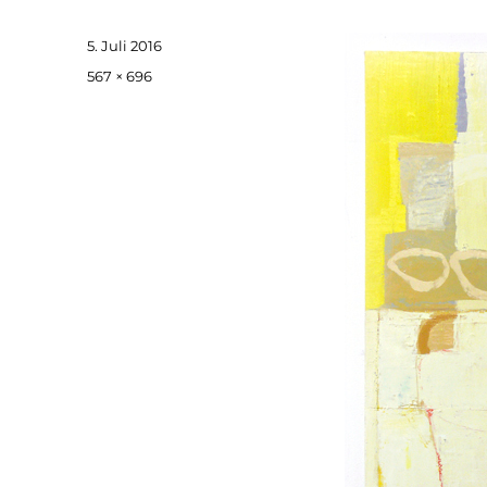
Veröffentlicht
5. Juli 2016
am
Originalgröße
567 × 696