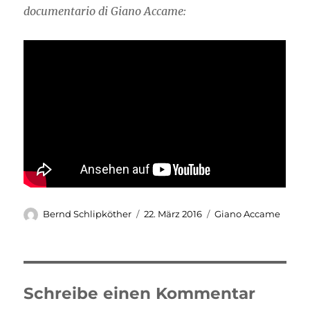
documentario di Giano Accame:
Autor
Veröffentlicht
Schlagwörter
Bernd Schlipköther
22. März 2016
Giano Accame
am
Schreibe einen Kommentar