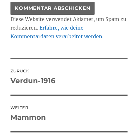
Diese Website verwendet Akismet, um Spam zu
reduzieren.
Erfahre, wie deine
Kommentardaten verarbeitet werden.
Beitragsnavigation
ZURÜCK
Verdun-1916
Vorheriger
Beitrag:
WEITER
Mammon
Nächster
Beitrag: