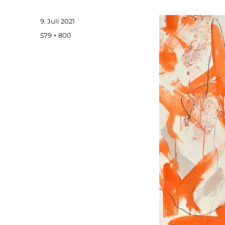
Veröffentlicht
9. Juli 2021
am
Originalgröße
579 × 800