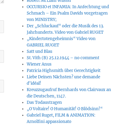
Robert McLiam Wilson
OCCURSIO et INFAMIA: In Anfechtung und
Schmach – Ein Psalm Davids vorgetragen
von MINISTRY;
Der „Schluckauf“ oder die Musik des 13.
Jahrhunderts. Video von Gabriel RUGET
„Kindertotengeheimnis“ Video von
GABRIEL RUGET
Satt und Blau
St. Vith (B) 25.12.1944 – no comment
Wiener Anus
Patricia Highsmith über Gerechtigkeit
Liebe Deinen Nächsten? une demande
d’idéal!
Kreuzzugaufruf Bernhards von Clairvaux an
die Deutschen, 1147.
Das Todaustragen
„O Voltaire! O Humanität! O Blödsinn!“
Gabriel Ruget, FILM & ANIMATION:
Arnolfini appassionato