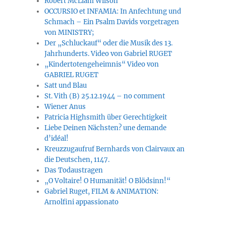
Robert McLiam Wilson
OCCURSIO et INFAMIA: In Anfechtung und
Schmach – Ein Psalm Davids vorgetragen
von MINISTRY;
Der „Schluckauf“ oder die Musik des 13.
Jahrhunderts. Video von Gabriel RUGET
„Kindertotengeheimnis“ Video von
GABRIEL RUGET
Satt und Blau
St. Vith (B) 25.12.1944 – no comment
Wiener Anus
Patricia Highsmith über Gerechtigkeit
Liebe Deinen Nächsten? une demande
d’idéal!
Kreuzzugaufruf Bernhards von Clairvaux an
die Deutschen, 1147.
Das Todaustragen
„O Voltaire! O Humanität! O Blödsinn!“
Gabriel Ruget, FILM & ANIMATION:
Arnolfini appassionato