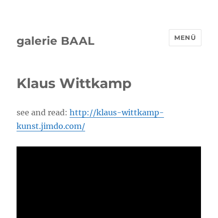
MENÜ
galerie BAAL
Klaus Wittkamp
see and read:
http://klaus-wittkamp-
kunst.jimdo.com/