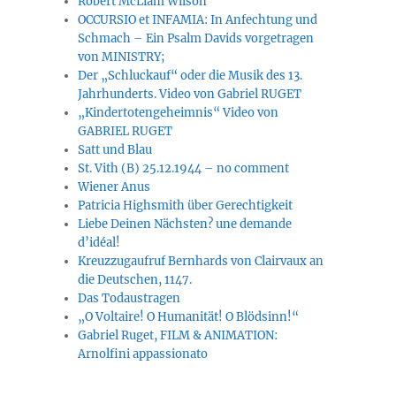
Robert McLiam Wilson
OCCURSIO et INFAMIA: In Anfechtung und
Schmach – Ein Psalm Davids vorgetragen
von MINISTRY;
Der „Schluckauf“ oder die Musik des 13.
Jahrhunderts. Video von Gabriel RUGET
„Kindertotengeheimnis“ Video von
GABRIEL RUGET
Satt und Blau
St. Vith (B) 25.12.1944 – no comment
Wiener Anus
Patricia Highsmith über Gerechtigkeit
Liebe Deinen Nächsten? une demande
d’idéal!
Kreuzzugaufruf Bernhards von Clairvaux an
die Deutschen, 1147.
Das Todaustragen
„O Voltaire! O Humanität! O Blödsinn!“
Gabriel Ruget, FILM & ANIMATION:
Arnolfini appassionato